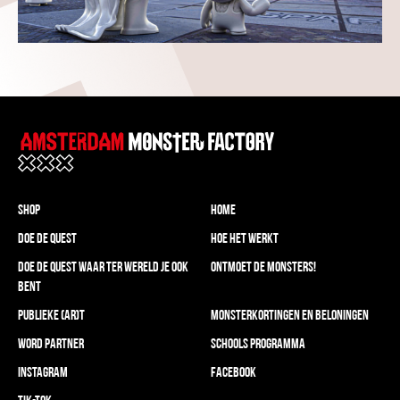
Shop
Home
Doe de Quest
HOE HET WERKT
Doe de Quest waar ter wereld je ook
Ontmoet de Monsters!
bent
Publieke (AR)t
Monsterkortingen en Beloningen
Word partner
Schools programma
Instagram
Facebook